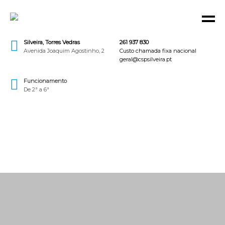
Silveira, Torres Vedras
261 937 830
Avenida Joaquim Agostinho, 2
Custo chamada fixa nacional
geral@cspsilveira.pt
Funcionamento
De 2ª a 6ª