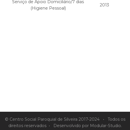
Serviço de Apoio Domiciliário/7 dias
2013
(Higiene Pessoal)
© Centro Social Paroquial de Silveira 2017-2024 • Todos os
direitos reservados • Desenvolvido por
Modular-Studio
.