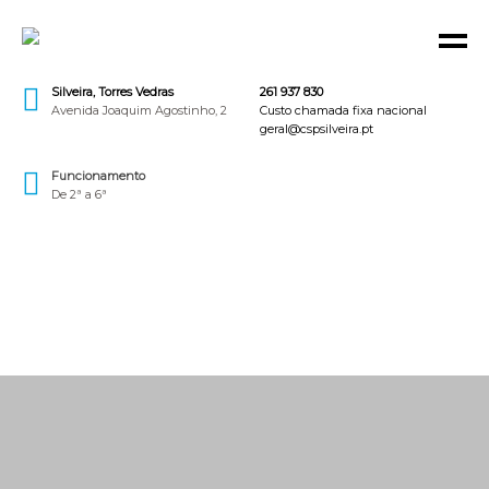
Silveira, Torres Vedras
261 937 830
Avenida Joaquim Agostinho, 2
Custo chamada fixa nacional
geral@cspsilveira.pt
Funcionamento
De 2ª a 6ª