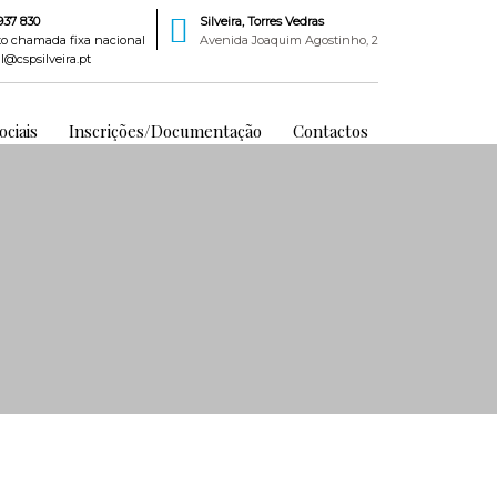
937 830
Silveira, Torres Vedras
to chamada fixa nacional
Avenida Joaquim Agostinho, 2
l@cspsilveira.pt
ciais
Inscrições/Documentação
Contactos