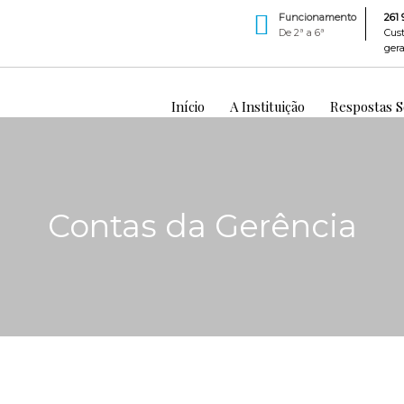
Funcionamento
261 
De 2ª a 6ª
Cus
gera
Início
A Instituição
Respostas So
Contas da Gerência