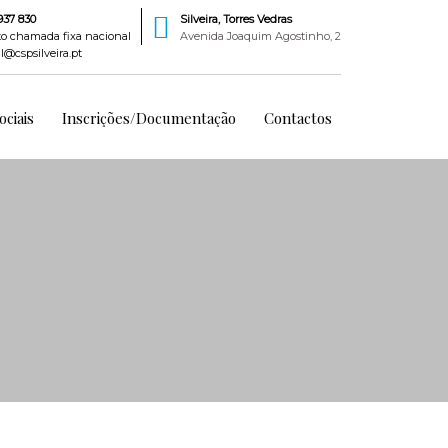
937 830
Silveira, Torres Vedras
to chamada fixa nacional
Avenida Joaquim Agostinho, 2
l@cspsilveira.pt
ciais
Inscrições/Documentação
Contactos