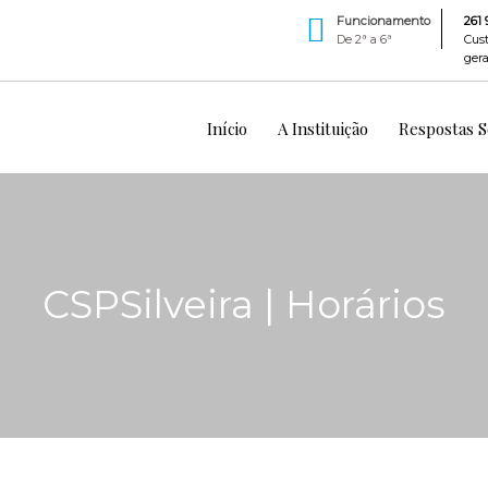
Funcionamento
261 
De 2ª a 6ª
Cus
gera
Início
A Instituição
Respostas So
CSPSilveira | Horários