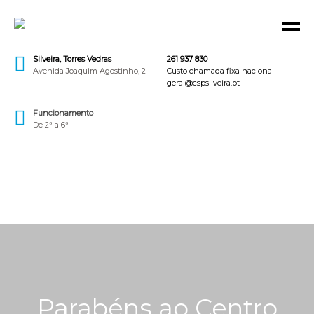
Silveira, Torres Vedras
261 937 830
Avenida Joaquim Agostinho, 2
Custo chamada fixa nacional
geral@cspsilveira.pt
Funcionamento
De 2ª a 6ª
Parabéns ao Centro